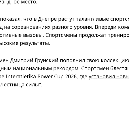
мандное место.
 показал, что в Днепре растут талантливые спорт
 на соревнованиях разного уровня. Впереди ком
ортивные вызовы. Спортсмены продолжат тренир
высокие результаты.
мен Дмитрий Грунский пополнил свою коллекци
дным национальным рекордом. Спортсмен блестя
 Interatletika Power Cup 2026, где
установил нов
Лестница силы".