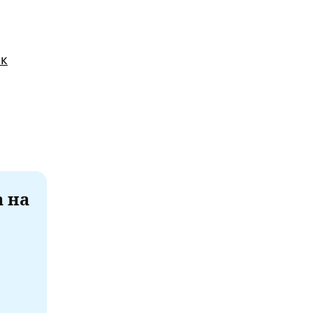
ак
а на