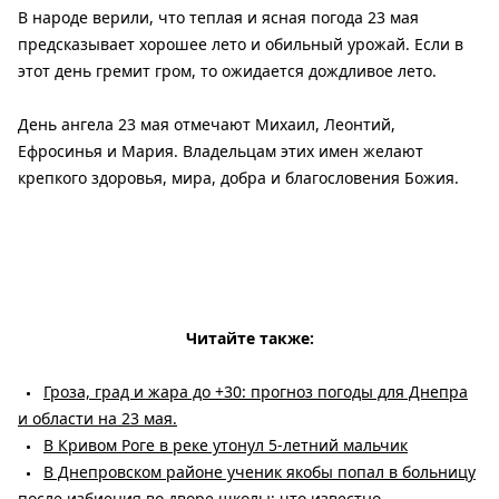
В народе верили, что теплая и ясная погода 23 мая
предсказывает хорошее лето и обильный урожай. Если в
этот день гремит гром, то ожидается дождливое лето.
День ангела 23 мая отмечают Михаил, Леонтий,
Ефросинья и Мария. Владельцам этих имен желают
крепкого здоровья, мира, добра и благословения Божия.
Читайте также:
Гроза, град и жара до +30: прогноз погоды для Днепра
и области на 23 мая.
В Кривом Роге в реке утонул 5-летний мальчик
В Днепровском районе ученик якобы попал в больницу
после избиения во дворе школы: что известно