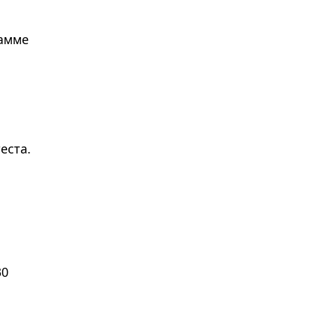
рамме
еста.
30