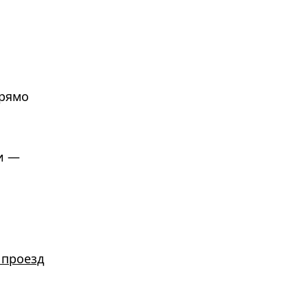
прямо
и —
 проезд