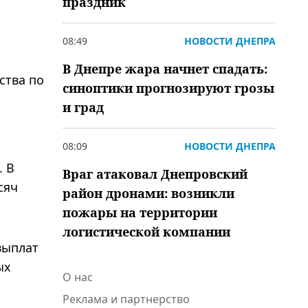
праздник
08:49
НОВОСТИ ДНЕПРА
В Днепре жара начнет спадать:
ства по
синоптики прогнозируют грозы
и град
08:09
НОВОСТИ ДНЕПРА
. В
Враг атаковал Днепровский
сяч
район дронами: возникли
пожары на территории
логистической компании
выплат
ых
О нас
Реклама и партнерство