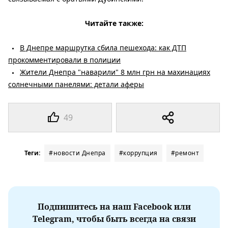
Читайте также:
В Днепре маршрутка сбила пешехода: как ДТП
прокомментировали в полиции
Жители Днепра "наварили" 8 млн грн на махинациях
солнечными панелями: детали аферы
49
Теги:
#новости Днепра
#коррупция
#ремонт
Подпишитесь на наш Facebook или
Telegram, чтобы быть всегда на связи