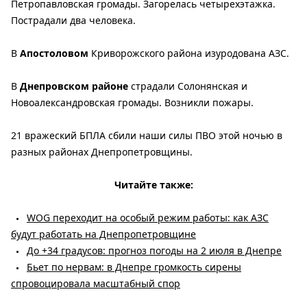
Петропавловская громады. Загорелась четырехэтажка.
Пострадали два человека.
В
Апостоловом
Криворожского района изуродована АЗС.
В
Днепровском районе
страдали Солонянская и
Новоалександровская громады. Возникли пожары.
21 вражеский БПЛА сбили наши силы ПВО этой ночью в
разных районах Днепропетровщины.
Читайте также:
WOG переходит на особый режим работы: как АЗС
будут работать на Днепропетровщине
До +34 градусов: прогноз погоды на 2 июля в Днепре
Бьет по нервам: в Днепре громкость сирены
спровоцировала масштабный спор